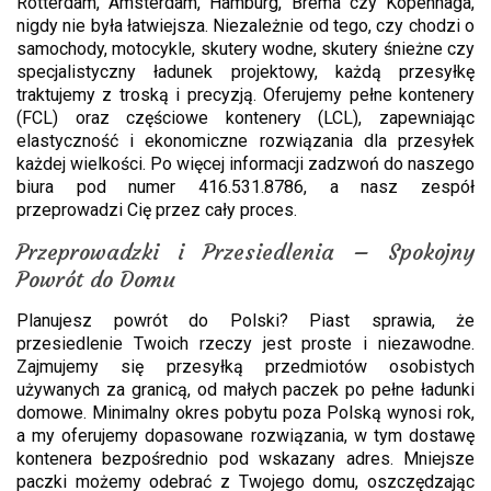
Rotterdam, Amsterdam, Hamburg, Brema czy Kopenhaga,
nigdy nie była łatwiejsza. Niezależnie od tego, czy chodzi o
samochody, motocykle, skutery wodne, skutery śnieżne czy
specjalistyczny ładunek projektowy, każdą przesyłkę
traktujemy z troską i precyzją. Oferujemy pełne kontenery
(FCL) oraz częściowe kontenery (LCL), zapewniając
elastyczność i ekonomiczne rozwiązania dla przesyłek
każdej wielkości. Po więcej informacji zadzwoń do naszego
biura pod numer 416.531.8786, a nasz zespół
przeprowadzi Cię przez cały proces.
Przeprowadzki i Przesiedlenia – Spokojny
Powrót do Domu
Planujesz powrót do Polski? Piast sprawia, że
przesiedlenie Twoich rzeczy jest proste i niezawodne.
Zajmujemy się przesyłką przedmiotów osobistych
używanych za granicą, od małych paczek po pełne ładunki
domowe. Minimalny okres pobytu poza Polską wynosi rok,
a my oferujemy dopasowane rozwiązania, w tym dostawę
kontenera bezpośrednio pod wskazany adres. Mniejsze
paczki możemy odebrać z Twojego domu, oszczędzając