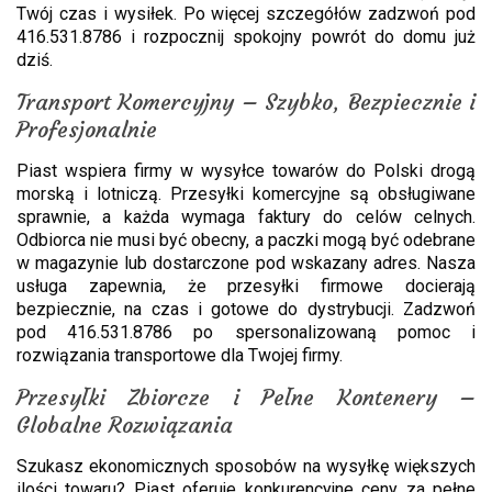
Twój czas i wysiłek. Po więcej szczegółów zadzwoń pod
416.531.8786 i rozpocznij spokojny powrót do domu już
dziś.
Transport Komercyjny – Szybko, Bezpiecznie i
Profesjonalnie
Piast wspiera firmy w wysyłce towarów do Polski drogą
morską i lotniczą. Przesyłki komercyjne są obsługiwane
sprawnie, a każda wymaga faktury do celów celnych.
Odbiorca nie musi być obecny, a paczki mogą być odebrane
w magazynie lub dostarczone pod wskazany adres. Nasza
usługa zapewnia, że przesyłki firmowe docierają
bezpiecznie, na czas i gotowe do dystrybucji. Zadzwoń
pod 416.531.8786 po spersonalizowaną pomoc i
rozwiązania transportowe dla Twojej firmy.
Przesyłki Zbiorcze i Pełne Kontenery –
Globalne Rozwiązania
Szukasz ekonomicznych sposobów na wysyłkę większych
ilości towaru? Piast oferuje konkurencyjne ceny za pełne