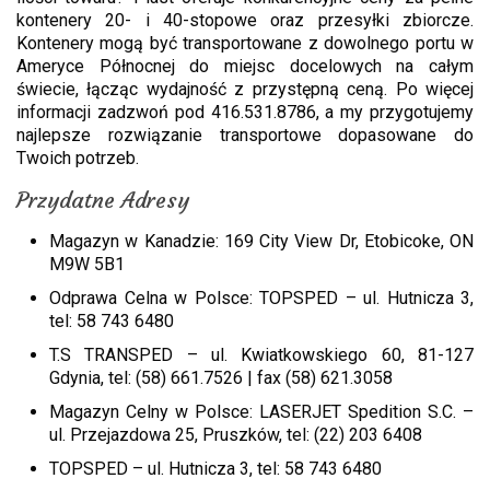
kontenery 20- i 40-stopowe oraz przesyłki zbiorcze.
Kontenery mogą być transportowane z dowolnego portu w
Ameryce Północnej do miejsc docelowych na całym
świecie, łącząc wydajność z przystępną ceną. Po więcej
informacji zadzwoń pod 416.531.8786, a my przygotujemy
najlepsze rozwiązanie transportowe dopasowane do
Twoich potrzeb.
Przydatne Adresy
Magazyn w Kanadzie: 169 City View Dr, Etobicoke, ON
M9W 5B1
Odprawa Celna w Polsce: TOPSPED – ul. Hutnicza 3,
tel: 58 743 6480
T.S TRANSPED – ul. Kwiatkowskiego 60, 81-127
Gdynia, tel: (58) 661.7526 | fax (58) 621.3058
Magazyn Celny w Polsce: LASERJET Spedition S.C. –
ul. Przejazdowa 25, Pruszków, tel: (22) 203 6408
TOPSPED – ul. Hutnicza 3, tel: 58 743 6480